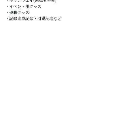
・ギブアウェイ(来場者特典)
・イベント用グッズ
・優勝グッズ
・記録達成記念・引退記念など
お知らせ
All Posts
（29）
29件の記事
製品情報
（13）
13件の記事